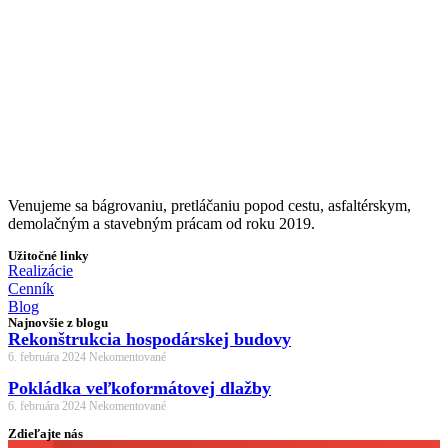
Venujeme sa bágrovaniu, pretláčaniu popod cestu, asfaltérskym,
demolačným a stavebným prácam od roku 2019.
Užitočné linky
Realizácie
Cenník
Blog
Najnovšie z blogu
Rekonštrukcia hospodárskej budovy
6. februára 2024
Nekomentované
Pokládka veľkoformátovej dlažby
6. februára 2024
Nekomentované
Zdieľajte nás