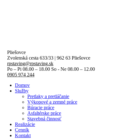
Pliešovce
Zvolenská cesta 633/33 | 962 63 Pliešovce
rpstaving@rpstaving.sk
Po – Pi 08.00 – 18.00 So - Ne 08.00 – 12.00
0905 974 244
Domov
Služby
Pretlaky a pretláčanie
Výkopové a zemné práce
Búracie práce
Asfaltérske práce
Stavebná činnosť
Realizácie
Cenník
Kontakt